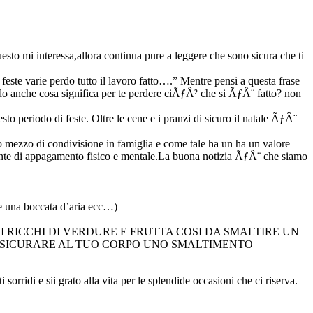
sto mi interessa,allora continua pure a leggere che sono sicura che ti
este varie perdo tutto il lavoro fatto….” Mentre pensi a questa frase
edo anche cosa significa per te perdere ciÃƒÂ² che si ÃƒÂ¨ fatto? non
to periodo di feste. Oltre le cene e i pranzi di sicuro il natale ÃƒÂ¨
o mezzo di condivisione in famiglia e come tale ha un ha un valore
fonte di appagamento fisico e mentale.La buona notizia ÃƒÂ¨ che siamo
a boccata d’aria ecc…)
 RICCHI DI VERDURE E FRUTTA COSI DA SMALTIRE UN
 ASSICURARE AL TUO CORPO UNO SMALTIMENTO
orridi e sii grato alla vita per le splendide occasioni che ci riserva.