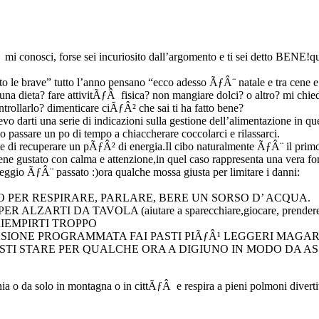
mi conosci, forse sei incuriosito dall’argomento e ti sei detto BENE!que
o le brave” tutto l’anno pensano “ecco adesso ÃƒÂ¨ natale e tra cene e f
e una dieta? fare attivitÃƒÂ fisica? non mangiare dolci? o altro? mi chi
ntrollarlo? dimenticare ciÃƒÂ² che sai ti ha fatto bene?
 darti una serie di indicazioni sulla gestione dell’alimentazione in ques
 passare un po di tempo a chiaccherare coccolarci e rilassarci.
te di recuperare un pÃƒÂ² di energia.Il cibo naturalmente ÃƒÂ¨ il prim
viene gustato con calma e attenzione,in quel caso rappresenta una vera 
ggio ÃƒÂ¨ passato :)ora qualche mossa giusta per limitare i danni:
O PER RESPIRARE, PARLARE, BERE UN SORSO D’ ACQUA.
I DA TAVOLA (aiutare a sparecchiare,giocare, prendere un
IEMPIRTI TROPPO
SIONE PROGRAMMATA FAI PASTI PIÃƒÂ¹ LEGGERI MAGARI
RESTI STARE PER QUALCHE ORA A DIGIUNO IN MODO DA
a o da solo in montagna o in cittÃƒÂ e respira a pieni polmoni divertiti s