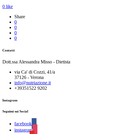
0
like
Share
0
0
0
0
Contatti
Dott.ssa Alessandra Misso - Dietista
via Ca' di Cozzi, 41/a
37126 - Verona
info@nutriazione.it
+39351522 9202
Instagram
Seguimi sui Social
facebook
instagram