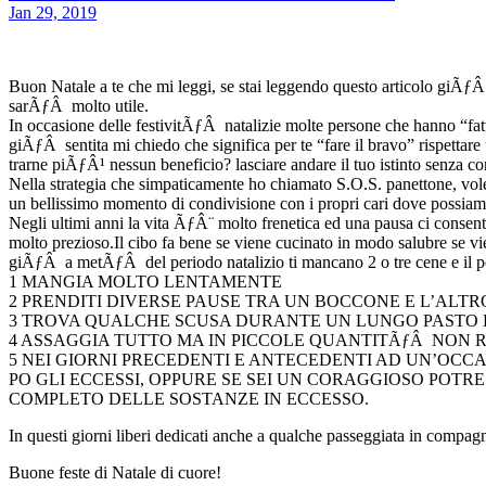
Jan 29, 2019
Buon Natale a te che mi leggi, se stai leggendo questo articolo giÃƒÂ 
sarÃƒÂ molto utile.
In occasione delle festivitÃƒÂ natalizie molte persone che hanno “fatt
giÃƒÂ sentita mi chiedo che significa per te “fare il bravo” rispettar
trarne piÃƒÂ¹ nessun beneficio? lasciare andare il tuo istinto senza co
Nella strategia che simpaticamente ho chiamato S.O.S. panettone, volevo
un bellissimo momento di condivisione con i propri cari dove possiamo
Negli ultimi anni la vita ÃƒÂ¨ molto frenetica ed una pausa ci consen
molto prezioso.Il cibo fa bene se viene cucinato in modo salubre se 
giÃƒÂ a metÃƒÂ del periodo natalizio ti mancano 2 o tre cene e il pe
1 MANGIA MOLTO LENTAMENTE
2 PRENDITI DIVERSE PAUSE TRA UN BOCCONE E L’ALTR
3 TROVA QUALCHE SCUSA DURANTE UN LUNGO PASTO PER ALZART
4 ASSAGGIA TUTTO MA IN PICCOLE QUANTITÃƒÂ NON R
5 NEI GIORNI PRECEDENTI E ANTECEDENTI AD UN’OCCA
PO GLI ECCESSI, OPPURE SE SEI UN CORAGGIOSO POT
COMPLETO DELLE SOSTANZE IN ECCESSO.
In questi giorni liberi dedicati anche a qualche passeggiata in compagni
Buone feste di Natale di cuore!